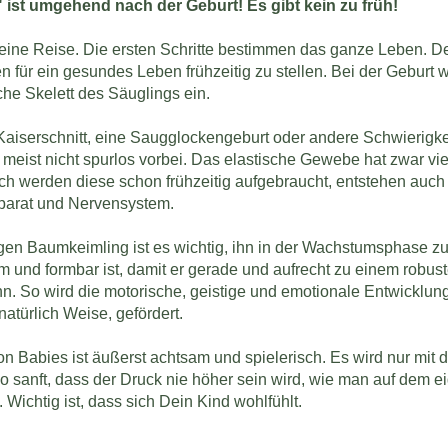
ist umgehend nach der Geburt! Es gibt kein zu früh!
 eine Reise. Die ersten Schritte bestimmen das ganze Leben. De
n für ein gesundes Leben frühzeitig zu stellen. Bei der Geburt
che Skelett des Säuglings ein.
Kaiserschnitt, eine Saugglockengeburt oder andere Schwierigke
meist nicht spurlos vorbei. Das elastische Gewebe hat zwar v
h werden diese schon frühzeitig aufgebraucht, entstehen auch
arat und Nervensystem.
gen Baumkeimling ist es wichtig, ihn in der Wachstumsphase zu
m und formbar ist, damit er gerade und aufrecht zu einem robu
. So wird die motorische, geistige und emotionale Entwicklu
natürlich Weise, gefördert.
 Babies ist äußerst achtsam und spielerisch. Es wird nur mit 
t so sanft, dass der Druck nie höher sein wird, wie man auf dem 
 Wichtig ist, dass sich Dein Kind wohlfühlt.