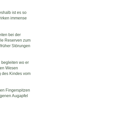
shalb ist es so
 wirken immense
iten bei der
iele Reserven zum
 früher Störungen
 begleiten wo er
sten Wesen
ng des Kindes vom
den Fingerspitzen
eigenen Augapfel