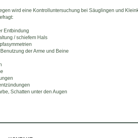
iegen wird eine Kontrolluntersuchung bei Säuglingen und Klein
fragt:
er Entbindung
haltung / schiefem Hals
opfasymmetrien
 Benutzung der Arme und Beine
n
me
rungen
hrentzündungen
arbe, Schatten unter den Augen