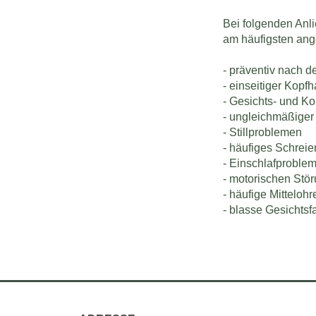
Bei folgenden Anl
am häufigsten ange
- präventiv nach d
- einseitiger Kopf
- Gesichts- und K
- ungleichmäßiger
- Stillproblemen
- häufiges Schreie
- Einschlafproble
- motorischen Stö
- häufige Mittelo
- blasse Gesichtsf