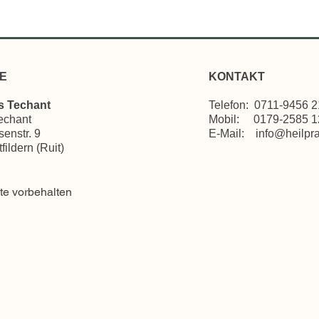
E
KONTAKT
is Techant
T
elefon: 0711-9456 
echant
Mobil: 0179-2585 1
enstr. 9
E-Mail:
info@heilpra
ildern (Ruit)
te vorbehalten